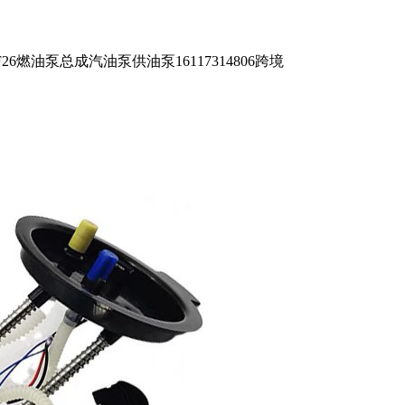
 F26燃油泵总成汽油泵供油泵16117314806跨境