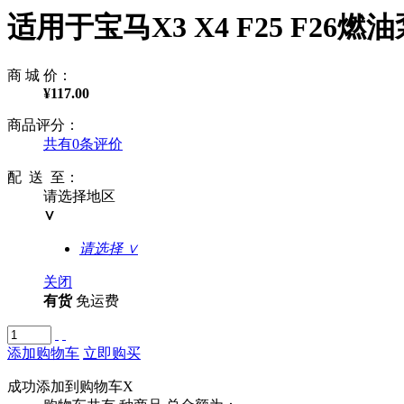
适用于宝马X3 X4 F25 F26燃
商 城 价：
¥117.00
商品评分：
共有0条评价
配 送 至：
请选择地区
∨
请选择
∨
关闭
有货
免运费
添加购物车
立即购买
成功添加到购物车
X