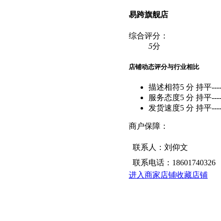
易跨旗舰店
综合评分：
5
分
店铺动态评分
与行业相比
描述相符
5 分
持平
---
服务态度
5 分
持平
---
发货速度
5 分
持平
---
商户保障：
联系人：刘仰文
联系电话：18601740326
进入商家店铺
收藏店铺